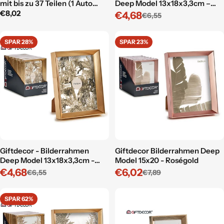
mit bis zu 37 Teilen (1 Auto
Deep Model 13x18x3,3cm –
enthalten)
Roségold
Regulärer
€8,02
€4,68
€6,55
Verkaufspreis
Regulärer
Preis
Preis
SPAR 28%
SPAR 23%
Giftdecor - Bilderrahmen
Giftdecor Bilderrahmen Deep
Deep Model 13x18x3,3cm -
Model 15x20 - Roségold
Gold
€4,68
€6,02
€6,55
€7,89
Verkaufspreis
Regulärer
Verkaufspreis
Regulärer
Preis
Preis
SPAR 62%