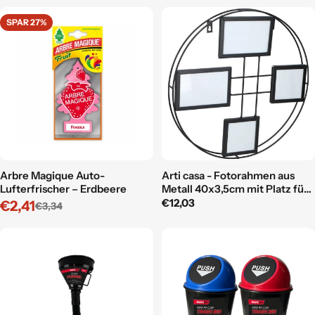
Preis
Preis
SPAR 27%
Arbre Magique Auto-
Arti casa - Fotorahmen aus
Lufterfrischer – Erdbeere
Metall 40x3,5cm mit Platz für
4 kleine Bilder
Regulärer
€12,03
€2,41
€3,34
Verkaufspreis
Regulärer
Preis
Preis