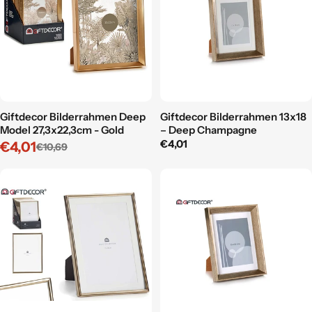
Giftdecor Bilderrahmen Deep
Giftdecor Bilderrahmen 13x18
Model 27,3x22,3cm - Gold
– Deep Champagne
Regulärer
€4,01
€4,01
€10,69
Verkaufspreis
Regulärer
Preis
Preis