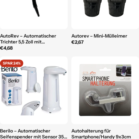
AutoRev – Automatischer
Autorev – Mini-Mülleimer
Trichter 5,5 Zoll mit
Regulärer
€2,67
integriertem Filter und
Regulärer
€4,68
Preis
Schlauch
Preis
SPAR 24%
Berilo – Automatischer
Autohalterung für
Seifenspender mit Sensor 350
Smartphone/Handy 9x3cm