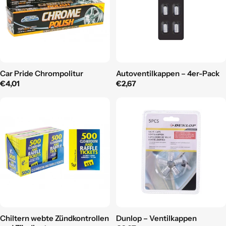
Car Pride Chrompolitur
Autoventilkappen – 4er-Pack
Regulärer
€4,01
Regulärer
€2,67
Preis
Preis
Chiltern webte Zündkontrollen
Dunlop – Ventilkappen