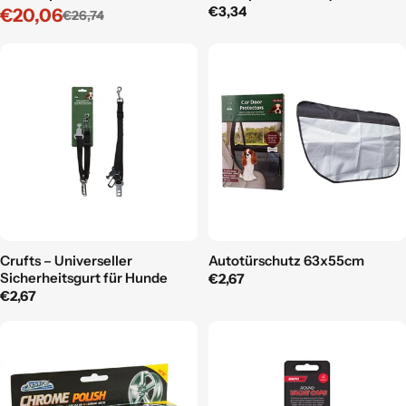
ml
Regulärer
€3,34
€20,06
€26,74
Verkaufspreis
Regulärer
Preis
Preis
Crufts – Universeller
Autotürschutz 63x55cm
Sicherheitsgurt für Hunde
Regulärer
€2,67
Regulärer
€2,67
Preis
Preis