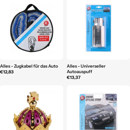
Alles - Zugkabel für das Auto
Alles - Universeller
Autoauspuff
Regulärer
€12,83
Regulärer
€13,37
Preis
Preis