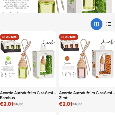
n
g
:
SPAR 69%
SPAR 69%
Acorde Autoduft im Glas 8 ml –
Acorde Autoduft im Glas 8 ml –
Bambus
Zimt
€2,01
€2,01
€6,55
€6,55
Verkaufspreis
Regulärer
Verkaufspreis
Regulärer
Preis
Preis