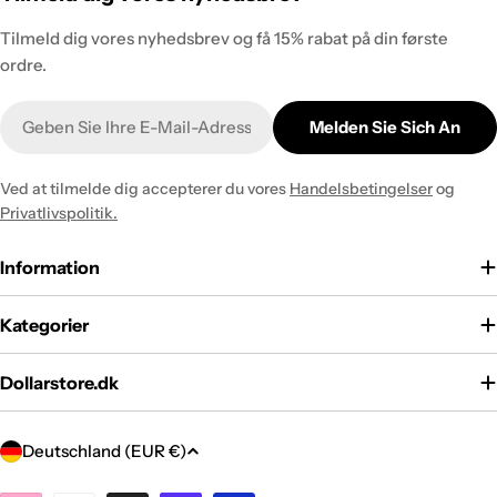
Tilmeld dig vores nyhedsbrev og få 15% rabat på din første
ordre.
E-
Melden Sie Sich An
Mail
Ved at tilmelde dig accepterer du vores
Handelsbetingelser
og
Privatlivspolitik.
Information
Kategorier
Dollarstore.dk
L
Deutschland (EUR €)
a