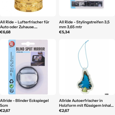
All Ride – Lufterfrischer für
All Ride - Stylingstreifen 3,5
Auto oder Zuhause.
mm 3,65 mtr
Lavendelduft im
Regulärer
€6,68
Regulärer
€5,34
Kronendesign 12,5 cm
Preis
Preis
Allride - Blinder Eckspiegel
Allride Autoerfrischer in
5cm
Holzform mit flüssigem Inhalt
– Meeresaroma
Regulärer
€2,67
Regulärer
€2,67