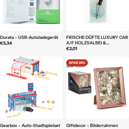
Durata – USB-Autoladegerät
FRISCHE DÜFTE LUXURY CAR
A/F HOLZSALBEI &
Regulärer
€5,34
MEERSALZ
Regulärer
€2,01
Preis
Preis
SPAR 28%
Gearbox – Auto-Stadtspielset
Giftdecor – Bilderrahmen