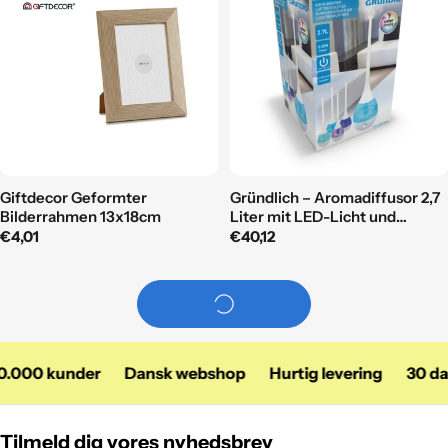
Giftdecor Geformter
Gründlich – Aromadiffusor 2,7
Bilderrahmen 13x18cm
Liter mit LED-Licht und
automatischem Timer +60 cm
Regulärer
€4,01
Regulärer
€40,12
Preis
Preis
000 kunder
Dansk webshop
Hurtig levering
30 dage
Tilmeld dig vores nyhedsbrev