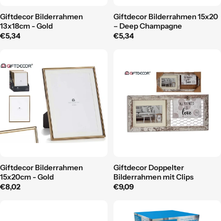
Giftdecor Bilderrahmen
Giftdecor Bilderrahmen 15x20
13x18cm - Gold
– Deep Champagne
Regulärer
€5,34
Regulärer
€5,34
Preis
Preis
Giftdecor Bilderrahmen
Giftdecor Doppelter
15x20cm - Gold
Bilderrahmen mit Clips
Regulärer
€8,02
Regulärer
€9,09
Preis
Preis