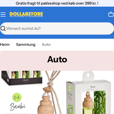
Zum
Gratis fragt til pakkeshop ved køb over 399 kr. !
Inhalt
springen
W
Suchen
Heim
Sammlung
Auto
S
Auto
a
m
m
l
u