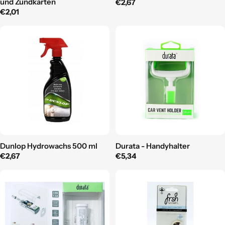
und Zündkarten
Regulärer
€2,67
Regulärer
€2,01
Preis
Preis
Dunlop Hydrowachs 500 ml
Durata - Handyhalter
Regulärer
€2,67
Regulärer
€5,34
Preis
Preis